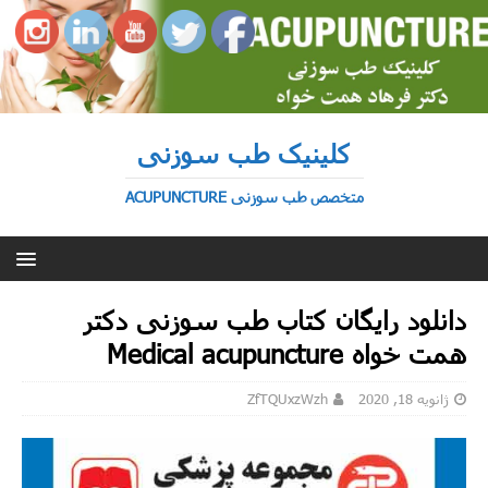
کلینیک طب سوزنی
متخصص طب سوزنی ACUPUNCTURE
دانلود رایگان کتاب طب سوزنی دکتر
همت خواه Medical acupuncture
ژانویه 18, 2020
ZfTQUxzWzh