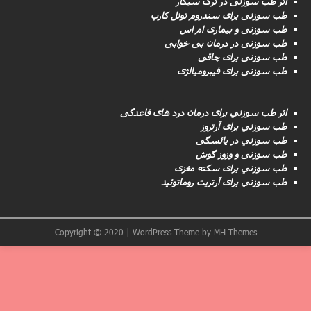
اثر طب سوزنی در ترک سیگار
طب سوزنى برای سندروم تونل کارپ
طب سوزنی و بیماری ام اس
طب سوزنى در درمان بی خوابی
طب سوزنى برای چاقی
طب سوزنی برای فیبرومیالژی
اثر طب سوزني برای درمان درد های قاعدگی
طب سوزني برای آرتروز
طب سوزني در یائسگی
طب سوزنی و وزوز گوش
طب سوزني برای سکته مغزى
طب سوزني برای آرتریت روماتوئید
Copyright © 2020 | WordPress Theme by
MH Themes