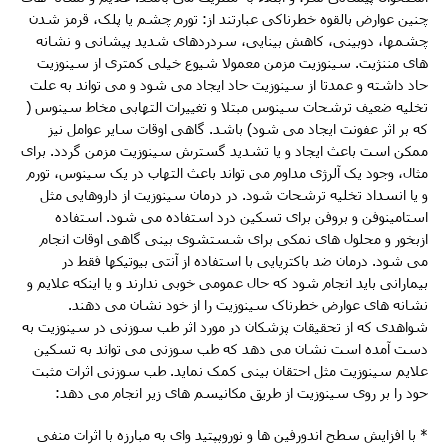
چنین عوارض بالقوه خطرناکی عبارتند از: تورم چشم یا پلک، قرمز شدن
چشمها، دوبینی، کاهش بینایی، سردردهای شدید پیشانی و نشانه
های مننژیت. سینوزیت مزمن معمولا شیوع خیلی کمتری از سینوزیت
حاد داشته و عمدتا از سینوزیت حاد ایجاد می شود و می تواند به علت
تخلیه ضعیف ترشحات سینوس مبتلا و تغییرات التهابی مخاط سینوس (
که بر اثر عفونت ایجاد می شود) باشد. گاهی اوقات سایر عوامل نیز
ممکن است باعث ایجاد و یا تشدید گسترش سینوزیت مزمن گردد. برای
مثال، وجود یک آلرژی مداوم می تواند باعث التهاب در یک سینوس، تورم
و یا انسداد تخلیه ترشحات شود. در درمان سینوزیت از داروهایی مثل
استامینوفن و بروفن برای تسکین درد استفاده می شود. استفاده
ازبخور و محلول های نمکی برای شستشوی بینی گاهی اوقات انجام
می شود. درمان ضد باکتریایی با استفاده از آنتی بیوتیکها فقط در
بیمارانی باید انجام شود که حال عمومی خوبی ندارند و یا اینکه علایم و
نشانه های عوارض خطرناک سینوزیت را از خود نشان می دهند.
شواهدی که از تحقیقات پزشکان در مورد اثر طب سوزنی در سینوزیت به
دست آمده است نشان می دهد که طب سوزنی می تواند به تسکین
علایم سینوزیت مثل احتقان بینی کمک نماید. طب سوزنی اثرات مثبت
حود را بر روی سینوزیت از طریق مکانیسم های زیر انجام می دهد:
* با افزایش سطح اندورفین ها و نوروپپتید وای به مبارزه با اثرات منفی