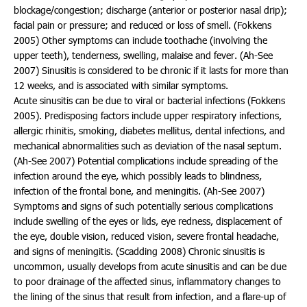
blockage/congestion; discharge (anterior or posterior nasal drip);
facial pain or pressure; and reduced or loss of smell. (Fokkens
2005) Other symptoms can include toothache (involving the
upper teeth), tenderness, swelling, malaise and fever. (Ah-See
2007) Sinusitis is considered to be chronic if it lasts for more than
12 weeks, and is associated with similar symptoms.
Acute sinusitis can be due to viral or bacterial infections (Fokkens
2005). Predisposing factors include upper respiratory infections,
allergic rhinitis, smoking, diabetes mellitus, dental infections, and
mechanical abnormalities such as deviation of the nasal septum.
(Ah-See 2007) Potential complications include spreading of the
infection around the eye, which possibly leads to blindness,
infection of the frontal bone, and meningitis. (Ah-See 2007)
Symptoms and signs of such potentially serious complications
include swelling of the eyes or lids, eye redness, displacement of
the eye, double vision, reduced vision, severe frontal headache,
and signs of meningitis. (Scadding 2008) Chronic sinusitis is
uncommon, usually develops from acute sinusitis and can be due
to poor drainage of the affected sinus, inflammatory changes to
the lining of the sinus that result from infection, and a flare-up of