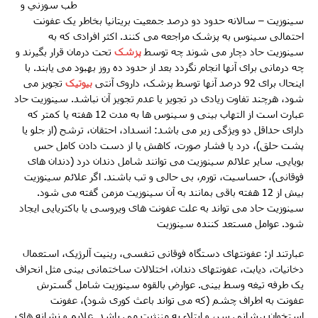
طب سوزني و
سینوزیت – سالانه حدود دو درصد جمعیت بریتانیا بخاطر یک عفونت
احتمالی سینوس به پزشک مراجعه می کنند. اکثر افرادی که به
سینوزیت حاد دچار می شوند چه توسط
پزشک
تحت درمان قرار بگیرند و
چه درمانی برای آنها انجام نگردد بعد از حدود ده روز بهبود می یابند. با
اینحال برای 92 درصد آنها توسط پزشک، داروی آنتی
بیوتیک
تجویز می
شود، هرچند تفاوت زیادی در تجویز یا عدم تجویز آن نباشد. سینوزیت حاد
عبارت است از التهاب بینی و سینوس ها به مدت 12 هفته یا کمتر که
دارای حداقل دو ویژگی زیر می باشد: انسداد، احتقان، ترشح (از جلو یا
پشت حلق)، درد یا فشار صورت، کاهش یا از دست دادن کامل حس
بویایی. سایر علائم سینوزیت می توانند شامل دندان درد (دندان های
فوقانی)، حساسیت، تورم، بی حالی و تب باشند. اگر علائم سینوزیت
بیش از 12 هفته باقی بمانند به آن سینوزیت مزمن گفته می شود.
سینوزیت حاد می تواند به علت عفونت های ویروسی یا باکتریایی ایجاد
شود. عوامل مستعد کننده سینوزیت
عبارتند از: عفونتهای دستگاه فوقانی تنفسی، رینیت آلرژیک، استعمال
دخانیات، دیابت، عفونتهای دندان، اختلالات ساختمانی بینی مثل انحراف
یک طرفه تیغه وسط بینی. عوارض بالقوه سینوزیت شامل گسترش
عفونت به اطراف چشم (که می تواند باعث کوری شود)، عفونت
استخوان پیشانی سر، و ابتلاء به مننژیت می باشد. علایم و نشانه های