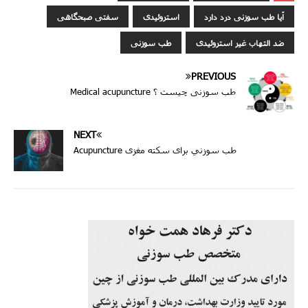
آیا طب سوزنی درد دارد
استروئیدی
سفتی صبحگاهی
ضد التهاب غیر استروئیدی
طب سوزنی
PREVIOUS
طب سوزنی چيست ؟ Medical acupuncture
NEXT
طب سوزني برای سکته مغزى Acupuncture