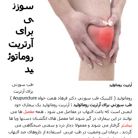
سوزن
ی
برای
آرتریت
روماتوئ
ید
طب سوزنی
آرتریت روماتوئید
برای آرتریت
روماتوئید ( کلینیک طب سوزني دکتر فرهاد همت خواه Acupuncture )
طب سوزني برای آرتریت روماتوئید :
آرتریت روماتوئید یک بیماری خود
ایمنی است که باعث التهاب در مفاصل می شود . همه
مفصل
ها می
توانند در این بیماری در گیر شوند اما مفصل های انگشتان دستها وپا ها
بیشتر
گرفتار می شوند و معمولا دچار درد و سفتی صبحگاهی می
گردند . درمان این وضعیت در طب غربی استفاده از داروهای ضد التهاب