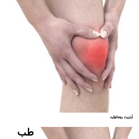
آرتریت روماتوئید
طب