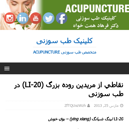
کلینیک طب سوزنی
متخصص طب سوزنی ACUPUNCTURE
نقاطي از مريدين روده بزرگ (LI-20) در
طب سوزنی
مارس 25, 2013
ZfTQUxzWzh
20
LI-
ئينگ شيانگ (
ying xiang
) –
بوي خوش