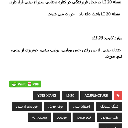
نقطه
LI-20
در محل فرورفتگي در کناره تحتاني سوراخ بيني قرار دارد.
نقطه
LI-20
باعث دفع باد
–
حرارت مي شود.
موارد کاربرد
LI-20
:
احتقان بيني، از بين رفتن حس بويايي، پوليپ بيني، خونريزي از بيني،
فلج صورت.
YING XIANG
LI-20
ACUPUNCTURE
ئينگ شيانگ
احتقان بيني
بوي خوش
خونريزي از بيني
طب سوزنی
فلج صورت
مريدين
مريدين ريه
پوليپ بيني