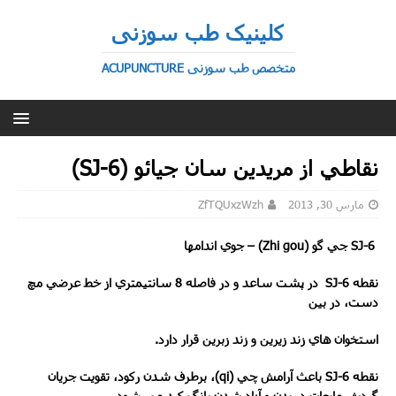
کلینیک طب سوزنی
متخصص طب سوزنی ACUPUNCTURE
نقاطي از مريدين سان جيائو (SJ-6)
مارس 30, 2013
ZfTQUxzWzh
SJ-6
جي گو (
Zhi gou
) – جوي اندامها
نقطه
SJ-6
در پشت ساعد و در فاصله
8
سانتيمتري از خط عرضي مچ
دست، در بين
استخوان هاي زند زيرين و زند زبرين قرار دارد.
نقطه
SJ-6
باعث آرامش چي (
qi
)، برطرف شدن رکود، تقويت جريان
گردش مايعات در بدن و آزاد شدن يانگ کبد مي شود.