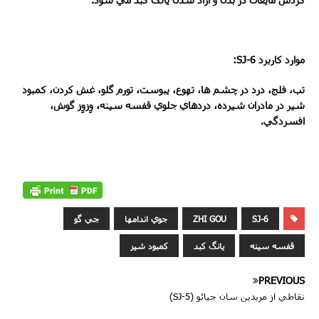
موارد کاربرد
SJ-6
:
تب، فلج، درد در چشم ها، تهوع، يبوست، تورم گلو، غش کردن، کمبود
شير در مادران شيرده، دردهاي جلوي قفسه سينه، وِزوِز گوش،
افسردگي.
SJ-6
ZHI GOU
جوي اندامها
جي گو
قفسه سينه
يانگ کبد
کمبود شير
PREVIOUS
نقاطي از مريدين سان جيائو (SJ-5)