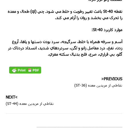
نقطه
St-40
باعث تغيير رطوبت و خلط مي شود. چي (
qi
) طحال و معده
را تحرک مي بخشد و روان را آرام مي کند.
موارد کاربرد
St-40
:
آسم و سرفه همراه با خلط، سرگيجه، سرد بودن دستها و پاها، آروغ
زدن، نفخ، درد مفاصل زانو و لگن، سردردهاي شديد، انسداد دردناک در
گلو، بي قراري، صرع، فلج بدنبال سکته مغزي.
PREVIOUS
نقاطي از مريدين معده (36-ST)
NEXT
نقاطي از مريدين معده (44-ST)