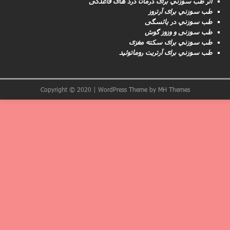
اثر طب سوزني برای درمان درد های قاعدگی
طب سوزني برای آرتروز
طب سوزني در یائسگی
طب سوزنی و وزوز گوش
طب سوزني برای سکته مغزى
طب سوزني برای آرتریت روماتوئید
Copyright © 2020 | WordPress Theme by
MH Themes