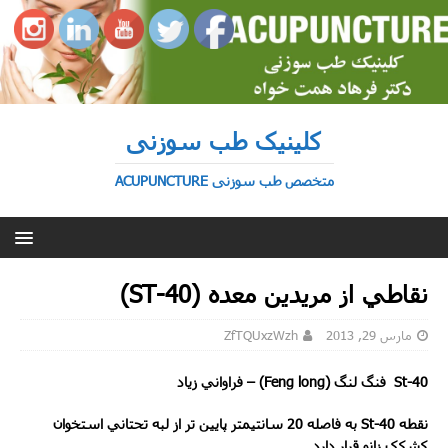
کلینیک طب سوزنی
متخصص طب سوزنی ACUPUNCTURE
نقاطي از مريدين معده (40-ST)
مارس 29, 2013
ZfTQUxzWzh
St-40
فنگ لنگ (
Feng long
) –
فراواني زياد
نقطه
St-40
به فاصله
20
سانتيمتر پايين تر از لبه تحتاني استخوان
کشکک زانو قرار دارد.