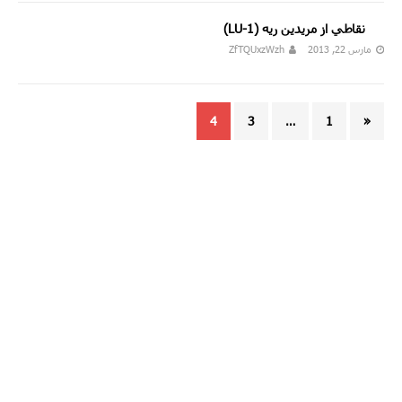
مارس 22, 2013
ZfTQUxzWzh
نقاطي از مريدين ريه (LU-1)
مارس 22, 2013
ZfTQUxzWzh
4
3
…
1
«