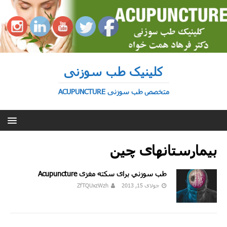
کلینیک طب سوزنی
متخصص طب سوزنی ACUPUNCTURE
بیمارستانهای چین
طب سوزني برای سکته مغزى Acupuncture
جولای 15, 2013
ZfTQUxzWzh