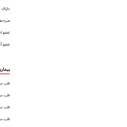
دارای 
مترجم 
عضو ا
عضو آک
بیمار
طب سو
طب سوز
طب سوز
طب سوز