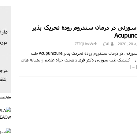
وزنى در درمان سندروم روده تحریک پذیر
Acupunc
 2020
0
ZfTQUxzWzh
طب سوزنى در درمان سندروم روده تحریک پذیر Acupuncture طب
– کلینیک طب سوزنی دکتر فرهاد همت خواه علایم و نشانه های
[…]
متخصص