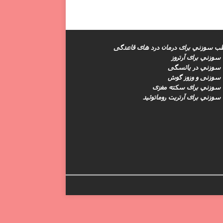
طب سوزني برای درمان درد های قاعدگی
وزني برای آرتروز
سوزني در یائسگی
سوزنی و وزوز گوش
سوزني برای سکته مغزى
وزني برای آرتریت روماتوئید