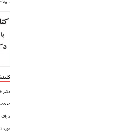
سوالات
کلینی
دکتر ف
متخصص
دارای 
مورد ت