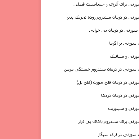
زنی برای آلرژی و حساسیت فصلی
نى در درمان سندروم روده تحریک پذیر
 سوزنى در
درمان
بی خوابی
 سوزنی بر اگزما
زنی و سیاتیک
ب سوزنی در درمان سندروم خستگی مزمن
ني در درمان فلج صورت (فلج بل)
ني در درمان دردها
زني و سینوزیت
ني برای سندروم پاهای بی قرار
 سوزنی در ترک سیگار