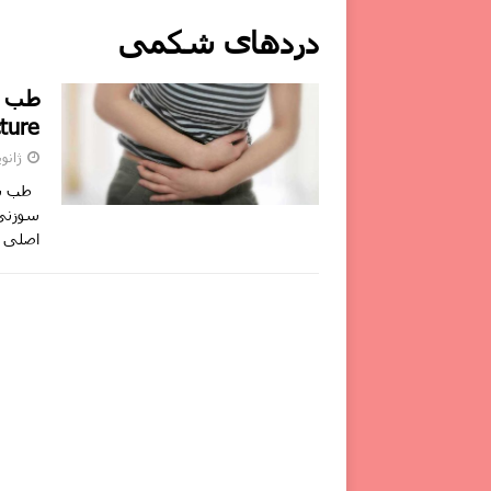
دردهای شکمی
طب س
ture
ژانویه 20,
سوزنی 
اصلی