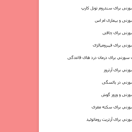
نى برای سندروم تونل کارپ
نی و بیماری ام اس
زنى برای چاقی
نی برای فیبرومیالژی
 سوزني برای درمان درد های قاعدگی
ني برای آرتروز
زني در یائسگی
زنی و وزوز گوش
زني برای سکته مغزى
ني برای آرتریت روماتوئید