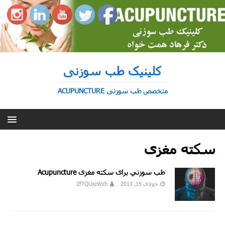
کلینیک طب سوزنی
متخصص طب سوزنی ACUPUNCTURE
سکته مغزى
طب سوزني برای سکته مغزى Acupuncture
جولای 15, 2013
ZfTQUxzWzh