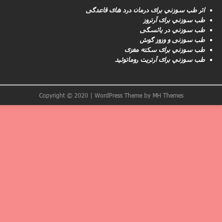
اثر طب سوزني برای درمان درد های قاعدگی
طب سوزني برای آرتروز
طب سوزني در یائسگی
طب سوزنی و وزوز گوش
طب سوزني برای سکته مغزى
طب سوزني برای آرتریت روماتوئید
Copyright © 2020 | WordPress Theme by
MH Themes