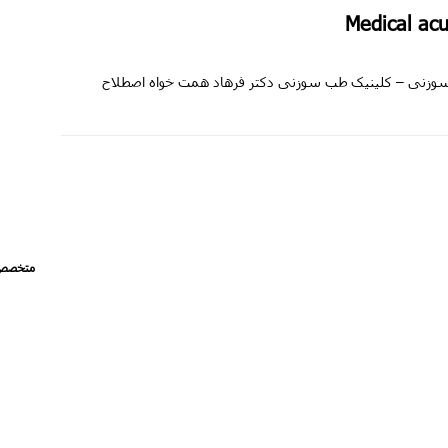
 و سیاتیک Medical acupuncture طب سوزنی – کلینیک طب سوزنی دکتر فرهاد همت خواه اصطلاح
متخصص