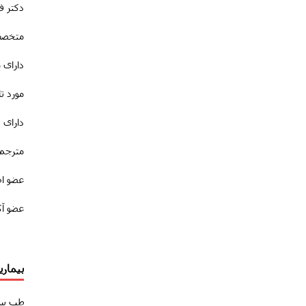
دکتر ف
متخصص
دارای 
مورد ت
دارای 
مترجم 
عضو ا
عضو آک
بیمار
طب سو