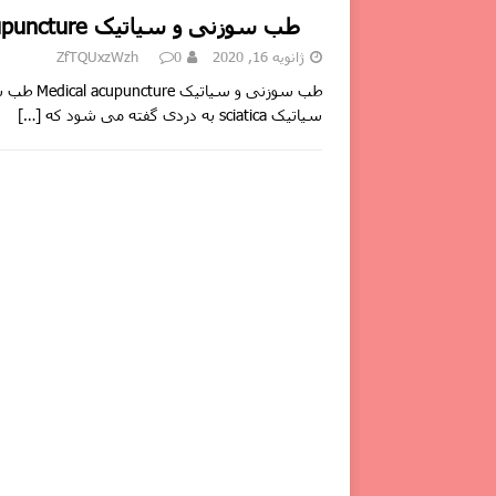
طب سوزنی و سیاتیک Medical acupuncture
ژانویه 16, 2020
0
ZfTQUxzWzh
طب سوزنی
سیاتیک sciatica به دردی گفته می شود که
[…]