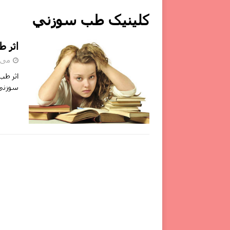
کلینیک طب سوزني
اثر 
می 24, 020
اثر طب
سوزنی 