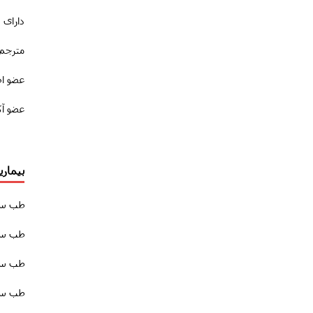
دارای 
مترجم 
عضو ا
عضو آک
بیمار
طب سو
طب سوز
طب سوز
طب سوز