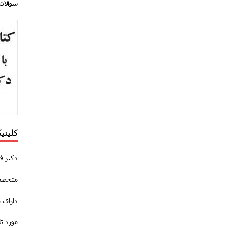
سوالات
کلینی
دکتر ف
متخصص
دارای 
مورد ت