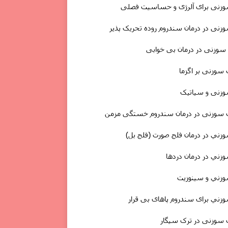
زنی برای آلرژی و حساسیت فصلی
نى در درمان سندروم روده تحریک پذیر
 سوزنى در
درمان
بی خوابی
 سوزنی بر اگزما
زنی و سیاتیک
ب سوزنی در درمان سندروم خستگی مزمن
ني در درمان فلج صورت (فلج بل)
ني در درمان دردها
زني و سینوزیت
ني برای سندروم پاهای بی قرار
 سوزنی در ترک سیگار