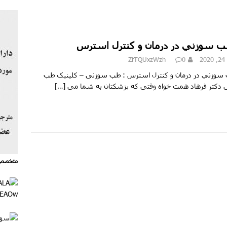
طب سوزني در درمان و کنترل استرس
2
0
ZfTQUxzWzh
 سوزني در درمان و کنترل استرس : طب سوزنی – کلینیک طب
دکتر فرهاد همت خواه وقتی که پزشکتان به شما می
[…]
متخصص