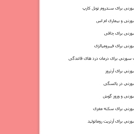
نى برای سندروم تونل کارپ
نی و بیماری ام اس
زنى برای چاقی
نی برای فیبرومیالژی
 سوزني برای درمان درد های قاعدگی
ني برای آرتروز
زني در یائسگی
زنی و وزوز گوش
زني برای سکته مغزى
ني برای آرتریت روماتوئید